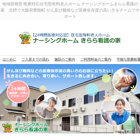
地域密着型 医療対応住宅型有料老人ホーム ナーシングホームきらら看護の
家 北摂で大阪府豊能町 がん及び難病など医療依存度の高い方をチームでサ
ポート
はじめに
ご入居までの流れ
施設のご案内
ご利用料金のご案内
可能な医療処