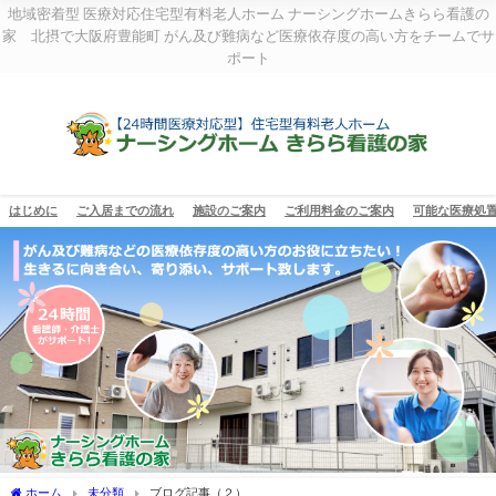
地域密着型 医療対応住宅型有料老人ホーム ナーシングホームきらら看護の
家 北摂で大阪府豊能町 がん及び難病など医療依存度の高い方をチームでサ
ポート
はじめに
ご入居までの流れ
施設のご案内
ご利用料金のご案内
可能な医療処
ホーム
未分類
ブログ記事（２）