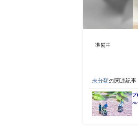
準備中
未分類
の関連記事
ブ
20