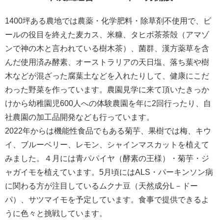
1400坪ある農地では農薬・化学肥料・除草剤不使用で、ビ
ールの役目を終えた麦カス、米糠、タヒボ茶茶殻（アマゾ
ンで神の木と言われている樹木茶）、菌群、漢方薬草を含
んだ使用済み酵素、オーストラリアの天日塩、落ち葉や樹
木などが混ざった腐葉土などを入れたりして、健康にこだ
わった野菜を作っています。農園見学に来て頂いたきっか
けから幼稚園児600人への体験農園を年に2回行ったり、自
社農園の加工品開発なども行っています。
2022年からは機能性食品でもある菊芋、果樹では梅、キウ
イ、ブルーベリー、レモン、シャインマスカットを植えて
みました。４月には青パパイヤ（酵素の王様）・菊芋・ジ
ャガイモを植えています。5月頃にはALS・パーキンソン病
に関わる方が注目しているムクナ豆（天然成分L－ドー
パ）、サツマイモを予定しています。食事で提供できるよ
うに色々と挑戦しています。