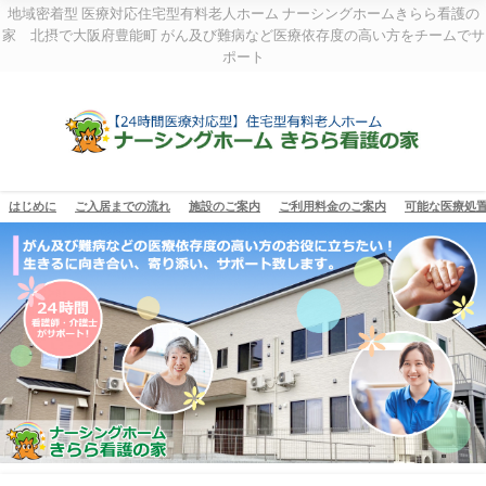
地域密着型 医療対応住宅型有料老人ホーム ナーシングホームきらら看護の
家 北摂で大阪府豊能町 がん及び難病など医療依存度の高い方をチームでサ
ポート
はじめに
ご入居までの流れ
施設のご案内
ご利用料金のご案内
可能な医療処