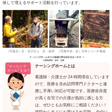
保して増えるサポート活動を行っています。
（写真左）左：吉川さん 右：坂井 （写真中央・右）日本ミツバチ巣箱
ナーシングホームとは
看護師・介護士が 24 時間滞在しています
ので、医療を含め訪問専門ドクターと連
携し手厚い対応が可能です。医療依存度
が高く在宅での介護が負担に感じる方
は、ぜひともお気軽にご相談ください！
病院からすぐにお受け入れ可能。 自由に