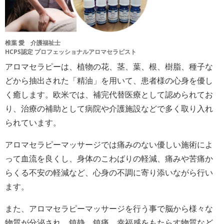
椎葉 愛 介護福祉士
HCPS認定 プロフェッショナルアロマセラピスト
アロマセラピーは、植物の花、茎、葉、根、樹脂、種子な
どから抽出された「精油」を用いて、患者様の心身を優し
く癒します。欧米では、補完代替医療として認められてお
り、治療の補助として病院や介護施設などで多く取り入れ
られています。
アロマセラピーマッサージでは痛みのない優しい施術によ
って血流を良くし、身体のこわばりの軽減、痛みや苦痛か
らくる不安の軽減など、心身の不調に寄り添いながら行い
ます。
また、アロマセラピーマッサージを行う事で脳から様々な
物質が分泌され、鎮静、鎮痛、幸福感をもたらす物質など